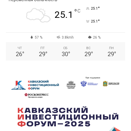
°
25.1
°
C
25.1
°
25.1
57 %
3.8kmh
26 %
ЧТ
ПТ
СБ
ВС
ПН
26
°
29
°
30
°
29
°
29
°