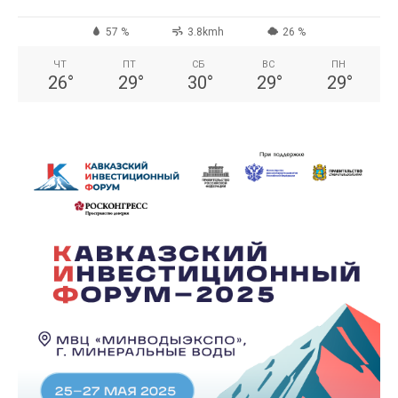
57 %
3.8kmh
26 %
ЧТ
ПТ
СБ
ВС
ПН
26
°
29
°
30
°
29
°
29
°