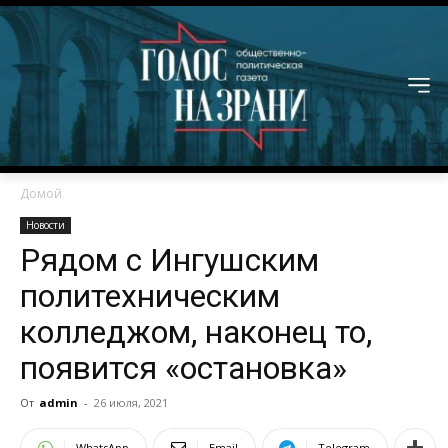
Домой
Новости
Рядом с Ингушским
политехническим
колледжом, наконец то,
появится «остановка»
От
admin
-
26 июля, 2021
WhatsApp
Email
Telegram