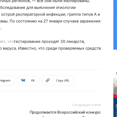
учных регионов, — все они были изолированы,
бследование для выяснения этиологии
 острой респираторной инфекции, гриппа типов
А
и
азмы
. По состоянию на 27 января случаев заражения
.
яет,
что
тестирование
проходят 30 лекарств,
 вируса. Известно, что среди проверяемых средств
elegram
VK
Copy URL
Следующая статья
Продолжается Всероссийский конкурс