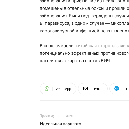
заболевания и прибывшие из неблагопол
помещены в отдельные боксы и прошли о
заболевания. Были подтверждены случаи
В,
паравируса
, в одном случае —
микопл
коронавирусной
инфекцией не выявлено»
В свою очередь,
китайская сторона заявл
потенциально эффективных против нового
находятся лекарства против ВИЧ.
WhatsApp
Email
T
Предыдущая статья
Идеальная зарплата