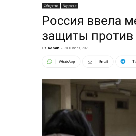
Общество
Здоровье
Россия ввела м
защиты против
От
admin
-
28 января, 2020
WhatsApp
Email
T