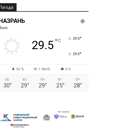
Погода
НАЗРАНЬ
Ясно
°
29.5
°
C
29.5
°
29.5
50 %
1.9kmh
0 %
СБ
ВС
ПН
ВТ
СР
30
°
29
°
29
°
25
°
28
°