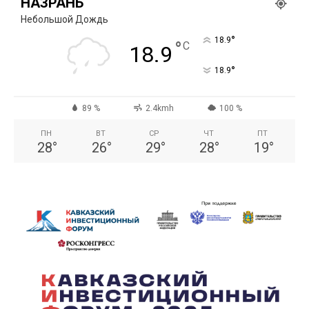
НАЗРАНЬ
Небольшой Дождь
°
18.9
°
C
18.9
°
18.9
89 %
2.4kmh
100 %
ПН
ВТ
СР
ЧТ
ПТ
28
°
26
°
29
°
28
°
19
°