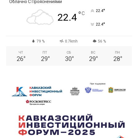
Облачно С Прояснениями
°
22.4
°
C
22.4
°
22.4
79 %
0.7kmh
56 %
ЧТ
ПТ
СБ
ВС
ПН
26
°
29
°
30
°
29
°
28
°