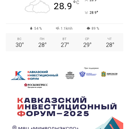
°
°
C
28.9
°
28.9
54 %
1.1kmh
89 %
ВС
ПН
ВТ
СР
ЧТ
30
°
28
°
27
°
29
°
28
°