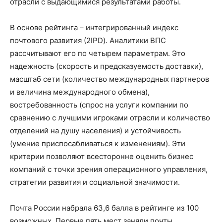
отрасли
с выдающимися результатами работы.
В основе рейтинга
– интегрированный индекс
почтового развития (
2
IPD
)
. Аналитики ВПС
рассчитывают
его по четырем
параметрам
. Это
надежность (скорость и предсказуемость доставки),
масштаб
сети (количество международных партнеров
и величина международного обмена)
,
востребованность
(
спрос на услуги компании по
сравнению с лучшими игроками отрасли и
количество
отделений на душу населения
) и
устойчивость
(умение приспосабливаться к изменениям)
.
Эти
критерии позволяют всесторонне оценить
бизнес
компаний
с точки зрения операционного управления,
стратегии развития
и социальной значимости.
Почта России
набрала 63,6 балла
в рейтинге из 100
возможных.
Первые пять мест заняли почты