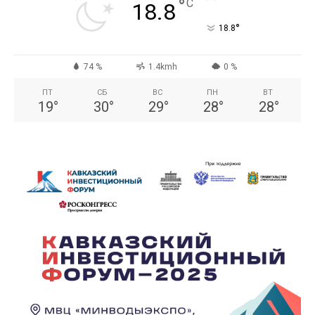
°
C
18.8
°
18.8
74 %
1.4kmh
0 %
ПТ
СБ
ВС
ПН
ВТ
19
°
30
°
29
°
28
°
28
°