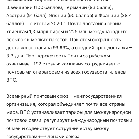
Швейцарии (100 баллов), Германии (93 балла),
Австрии (91 балл), Японии (
90 баллов) и Франции (88,4
баллов
).
По итог
ам 2020
г.
Почта доставила своим
клиентам 1,3 млрд писем и 225 млн международных
посылок и мелких пакетов.
При этом сохранно
сть
доставки составила 99,99%, а
средний срок доставки –
3,3 дня.
Партнерская сеть Почты
за рубежом
охватывает 192 страны
: компания сотрудничае
т с
почтовыми операторами из всех
государств-членов
ВПС.
Всемирный почтовый союз –
межгосударственная
организация
, которая объединяет почти все страны
мира. ВПС устанавливает тарифы для международной
почтовой с
вязи, регулирует международный почтовый
обмен и содействует сотрудничеству между
государствами
—
членами
союза
.