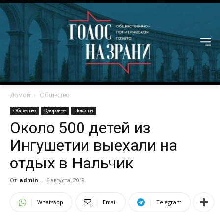
Домой
Общество
Общество
Здоровье
Новости
Около 500 детей из
Ингушетии выехали на
отдых в Нальчик
От
admin
-
6 августа, 2019
WhatsApp
Email
Telegram