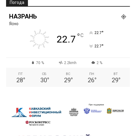
Погода
НАЗРАНЬ
Ясно
°
22.7
°
C
22.7
°
22.7
70 %
2.2kmh
2 %
ПТ
СБ
ВС
ПН
ВТ
28
°
30
°
29
°
26
°
29
°