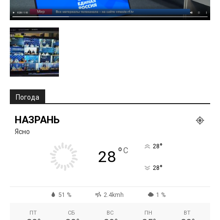
Погода
НАЗРАНЬ
Ясно
°
28
°
C
28
°
28
51 %
2.4kmh
1 %
ПТ
СБ
ВС
ПН
ВТ