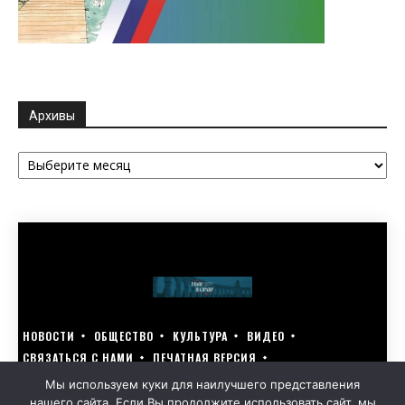
Архивы
Архивы
НОВОСТИ
ОБЩЕСТВО
КУЛЬТУРА
ВИДЕО
СВЯЗАТЬСЯ С НАМИ
ПЕЧАТНАЯ ВЕРСИЯ
ГОЛОСУЙ ЗА БЛАГОУСТРОЙСТВО СВОЕГО ГОРОДА 15–17 МАРТА
Мы используем куки для наилучшего представления
нашего сайта. Если Вы продолжите использовать сайт, мы