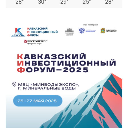
28
°
30
°
29
°
25
°
28
°