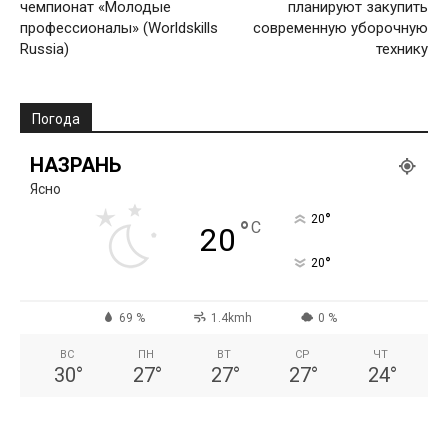
чемпионат «Молодые
планируют закупить
профессионалы» (Worldskills
современную уборочную
Russia)
технику
Погода
НАЗРАНЬ
Ясно
°
20
°
C
20
°
20
69 %
1.4kmh
0 %
ВС
ПН
ВТ
СР
ЧТ
30
°
27
°
27
°
27
°
24
°