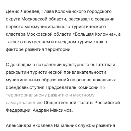
Денис Лебедев
,
Глава Коломенского городского
округа Московской области, рассказал о создании
первого межмуниципального туристического
кластера Московской области «Большая Коломна», а
также о
внутреннем и въездном туризме как о
факторе развития территории.
С докладом о
сохранении культурного богатства и
раскрытии туристическо
й
привлекательности
муниципальных образований
на основе локальных
брендов
выступил
Председатель Комиссии
по
территориальному развитию и местному
самоуправлению
Общественной Палаты Российской
Федерации
Андрей М
аксимов
.
Александра Яковлева
Начальник службы развития