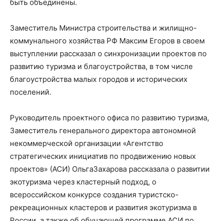
быть объединены.
З
аместитель Министра строительства и жилищно-
коммунального хозяйства РФ
Максим Е
горов
в св
о
ем
выступлении
рассказал о синхронизации проектов по
развитию туризма и благоустройства, в том числе
благоустройства малых городов и исторических
поселений.
Руководитель проектного офиса по развитию туризма,
Заместитель генерального директора
автономной
некоммерческой организации «Агентство
стратегических инициатив по продвижению новых
проектов»
(АСИ)
Ольг
а
З
ахарова
рассказала о развитии
экотуризма через кластерный подход, о
всероссийском конкурсе создания туристско-
рекреационных кластеров и развития экотуризма в
России, а также об обучающей программе АСИ по