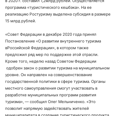
в
2020
г
.
составил 1,2
млрд рублей.
Осуществляется
программа «туристического кешбэка». На
ее
реализацию Ростуризму выделена субсидия в
размере
15 млрд рублей.
«
Совет Федерации в декабре 2020 года принял
П
остановление «
О
развитии внутреннего туризма
в
Российской Федерации», в котором также
предложил ряд мер по поддержке
этой отрасли
.
Кроме того,
неделю назад Советом Федерации
одобрен закон о развитии туризма на муниципальном
уровне. Он направлен на совершенствование
государственной политики в сфере туризма. Органы
местного самоуправления смогут участвовать в
разработке муниципальных программ развития
туризма
», — сообщил
Олег Мельниченко
.
«
Это
позволит напрямую задействовать жителей
муниципалитета в
создание туристического продукта