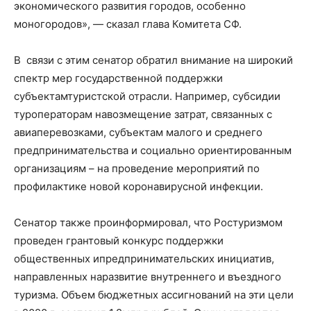
экономического развития городов, особенно
моногородов
», — сказал глава Комитета СФ
.
В связи с этим с
енатор обратил внимание
на
широкий
спектр мер государственной поддержки
субъект
ам
туристской отрасли
. Например,
субсидии
туроператорам на
возмещение затрат, связанных с
авиаперевозками, субъектам малого и
среднего
предпринимательства и социально ориентированным
организациям
– на
проведение мероприятий по
профилактике новой коронавирусной инфекции
.
Сенатор также проинформировал, что
Ростуризмом
проведен грантовый конкурс поддержки
общественных и
предпринимательских инициатив,
направленных на
развитие внутреннего и
въездного
туризма. Объем бюджетных ассигнований на
эти цели