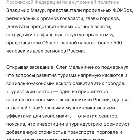
Р
оссийской
Ф
едерации
по внутренней политике
Владимир Мазур
,
представители профильных ФОИВов,
региональных органов госвласти, главы городов,
депутаты представительных органов власти,
сотрудники профильных структур органов мсу,
представители Общественной палаты
– более 500
человек из всех регионов России.
Открывая заседание,
Олег Мельниченко
подчеркнул,
что
вопросы развития туризма напрямую касаются и
социально-экономического развития этих городов.
«
Туристский сектор
—
од
ин
из приоритетов
социально-экономической политики России
, о
дна из
отраслей с наибольшими мультипликативными
эффектами для экономики
», — отметил сенатор
,
пояснив, что
и
нвестиции в туриндустрию формируют
добавленную стоимость в транспорте, торговле и