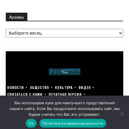
Архивы
Архивы
НОВОСТИ
ОБЩЕСТВО
КУЛЬТУРА
ВИДЕО
СВЯЗАТЬСЯ С НАМИ
ПЕЧАТНАЯ ВЕРСИЯ
ГОЛОСУЙ ЗА БЛАГОУСТРОЙСТВО СВОЕГО ГОРОДА 15–17 МАРТА
Мы используем куки для наилучшего представления
нашего сайта. Если Вы продолжите использовать сайт, мы
GOLOS-NAZRANI.RU ВСЕ ПРАВА ЗАЩИЩЕНЫ | РАЗРАБОТАНО KARTOEV.RU
будем считать что Вас это устраивает.
ПОЛИТИКА ОБРАБОТКИ ПЕРСОНАЛЬНЫХ ДАННЫХ
Ок
Политика конфиденциальности