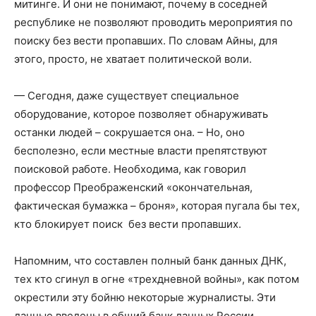
митинге.
И они
не
понимают, почему в соседней
республике не позволяют проводить мероприятия по
поиску без
вести
пропавших
. По словам
Айны
, для
этого, просто, не хватает политической воли.
— Сегодня, даже существует специальное
оборудование, которое позволяет обнаруживать
останки людей – сокрушается она. – Но, оно
бесполезно, если м
естные власти препятствуют
поисковой
работе. Необходима, как говорил
профессор Преображенский
«окончательная,
фактическая бумажка – броня», которая пугала бы тех,
кто блокирует поиск без
вести пропавших.
Напомним, что с
оставлен полный банк данных ДНК,
тех
кто сгинул в огне «трехдневной войны», как потом
окрестили эту бойню некоторые журналисты. Э
ти
данные введены в общий банк данных России,