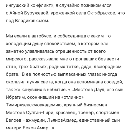
ингушский конфликт», я случайно познакомился
с
Айной
Буружевой
, уроженкой села Октябрьское, что
под Владикавказом.
Мы ехали в автобусе, и собеседница с каким-то
холодящим душу спокойствием, в котором еле
заметно улавливалась отрешенность от всего
мирского, рассказывала мне о пропавших без вести
отце, трех братьях, родных тетке, дяде, двоюродном
брате. В ее полностью выплаканных глазах иногда
скользил лучик света, когда она вспоминала соседей,
так же канувших в небытие: «…
Местоев
Дауд, его сын
Ибрагим, окончивший на «отлично»
Тимирязевскую
академию, крупный бизнесмен
Местоев
Султан-Гири
, красавец, тренер, спортсмен
Евлоев
Нажмудин
,
Льянов
Ахмед, единственный сын
матери Беков
Амир
…»