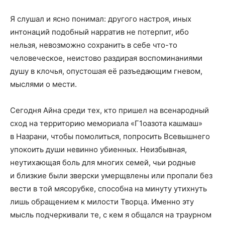
Я слушал и ясно понимал: другого настроя, иных
интонаций подобный
нарратив
не потерпит, ибо
нельзя, невозможно сохранить в себе что-то
человеческое, неистово раздирая воспоминаниями
душу в клочья, опустошая её разъедающим гневом,
мыслями о мести.
Сегодня
Айна
среди тех, кто пришел на всенародный
сход на территорию мемориала «Г1оазота
кашмаш
»
в Назрани, чтобы помолиться, попросить Всевышнего
упокоить души невинно убиенных. Неизбывная
,
неутихающая
боль для многих семей, чьи родные
и близкие были зверски умерщвлены или пропали без
вести в той мясорубке, способна на минуту утихнуть
лишь обращением к милости Творца. Именно эту
мысль подчеркивали те, с кем я общался на траурном