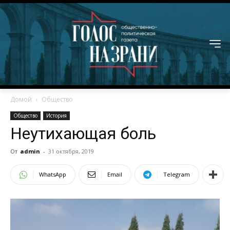
Домой
Общество
Общество
История
Неутихающая боль
От
admin
-
31 октября, 2019
WhatsApp
Email
Telegram