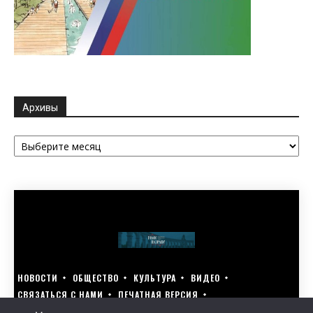
Архивы
Архивы
НОВОСТИ
ОБЩЕСТВО
КУЛЬТУРА
ВИДЕО
СВЯЗАТЬСЯ С НАМИ
ПЕЧАТНАЯ ВЕРСИЯ
ГОЛОСУЙ ЗА БЛАГОУСТРОЙСТВО СВОЕГО ГОРОДА 15–17 МАРТА