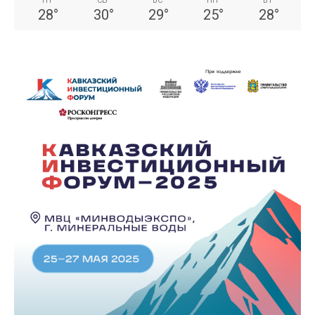
ПТ
СБ
ВС
ПН
ВТ
28
°
30
°
29
°
25
°
28
°