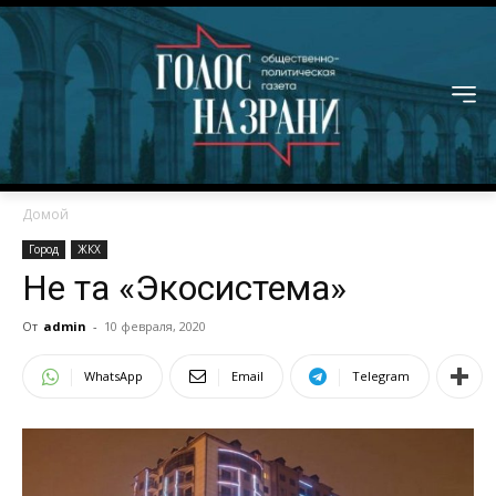
Домой
Город
ЖКХ
Не та «Экосистема»
От
admin
-
10 февраля, 2020
WhatsApp
Email
Telegram