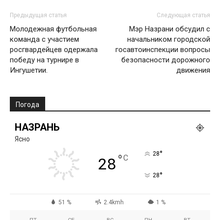
Предыдущая статья
Следующая статья
Молодежная футбольная
Мэр Назрани обсудил с
команда с участием
начальником городской
росгвардейцев одержала
госавтоинспекции вопросы
победу на турнире в
безопасности дорожного
Ингушетии.
движения
Погода
НАЗРАНЬ
Ясно
°
28
°
C
28
°
28
51 %
2.4kmh
1 %