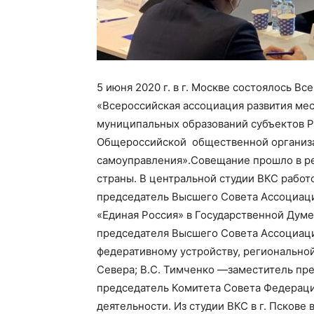
5 июня 2020 г. в г. Москве состоялось В
«Всероссийская ассоциация развития ме
муниципальных образований субъектов 
Общероссийской общественной организ
самоуправления»
.
Совещание прошло в р
страны. В центральной студии ВКС работо
председатель Высшего Совета Ассоциаци
«Единая Россия» в Государственной Думе
председателя Высшего Совета Ассоциаци
федеративному устройству, регионально
Севера;
В.С.
Тимченко
—
заместитель пр
председатель Комитета Совета Федераци
деятельности
. Из студии ВКС в г. Пскове