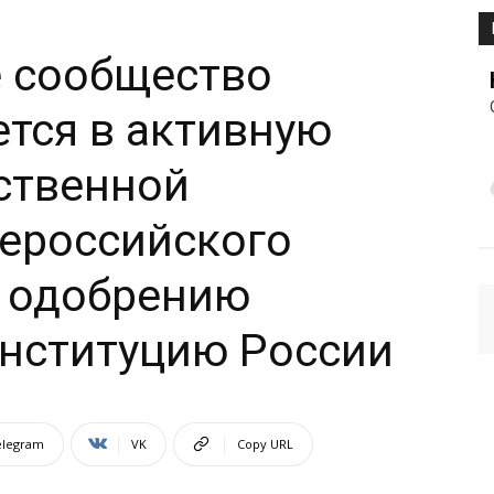
 сообщество
тся в активную
ственной
ероссийского
о одобрению
онституцию России
elegram
VK
Copy URL