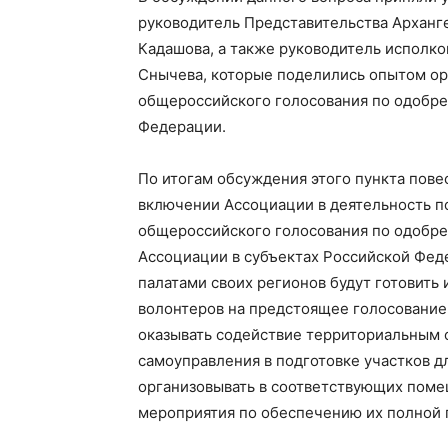
руководител
ь
Представительства Арханге
Кадашова, а также руководитель исполк
Снычева, которые поделились опытом о
общероссийского голосования по одобр
Федерации.
По итогам обсуждения
этого пункта
пове
включении Ассоциации в
деятельность 
общероссийского голосования по одобре
Ассоциации в субъектах Российской Фед
палатами своих регионов будут готовить
волонтеров
на предстоящее голосование
оказывать содействие
территориальным 
самоуправления
в
подготовк
е
участков д
организовывать
в соответствующих пом
мероприяти
я
по обеспечению
их
полной