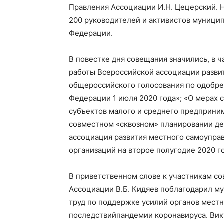
Правления Ассоциации И.Н. Цецерский.
Н
200 руководителей и активистов муници
Федерации.
В повестке дня совещания значились, в 
работы Всероссийской ассоциации разви
общероссийского голосования по одобр
Федерации 1 июля 2020 года»; «О мерах
субъектов малого и среднего предприни
совместном «сквозном» планировании де
ассоциация развития местного самоупра
организаций на второе полугодие 2020 г
В приветственном слове к участникам с
Ассоциации В.Б. Кидяев поблагодарил 
труд по поддержке
усилий
органов мест
последствий
пандемии
коронавируса. Вик