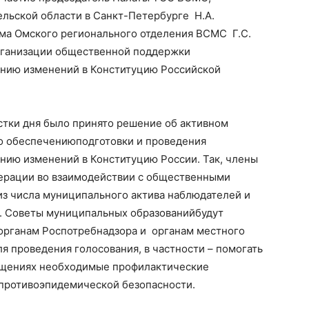
льской области в Санкт-Петербурге Н.А.
ома Омского регионального отделения ВСМС Г.С.
рганизации общественной поддержки
ению изменений в Конституцию Российской
стки дня
было принято решение о
б активном
по
обеспечени
ю
подготовки и проведения
нию изменений в Конституцию России. Так, члены
ерации во взаимодействии с общественными
 из числа муниципального актива наблюдателей
и
.
Советы муниципальных образований
будут
органам
Роспотребнадзора и органам местного
ля
проведения
голосования, в частности –
помогать
ещениях необходимы
е
профилактически
е
противоэпидемической безопасности.