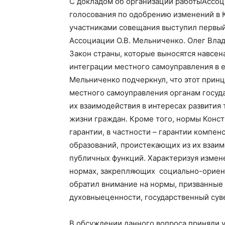
С докладом об организации
работы
Ассоц
голосования по одобрению изменений в
участниками совещания выступил первый
Ассоциации О.В. Мельниченко. Олег Вла
Закон страны, которые
выносятся на
все
н
интеграции местного самоуправления в е
Мельниченко подчеркнул, что этот прин
местного самоуправления органам госуда
их взаимодействия в интересах развития
жизни граждан. Кроме того, нормы Конс
гарантии, в частности – гарантии комп
образований, проистекающих из их взаим
публичных функций. Характеризуя измене
нормах, закрепляющих социально-ориен
обратил внимание на нормы
, призванные
духовны
е
ценност
и
, государственн
ый
сув
В обсуждении данного вопроса приняли 