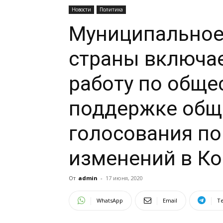
Новости
Политика
Муниципальное
страны включае
работу по обще
поддержке общ
голосования п
изменений в К
От
admin
-
17 июня, 2020
WhatsApp
Email
T