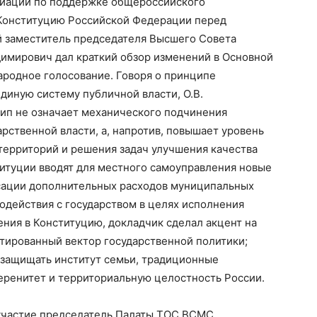
иации по поддержке общероссийского
 Конституцию Российской Федераци
и п
еред
 заместитель председателя Высшего Совета
димирович дал краткий обзор изменений в Основной
ародно
е
голосовани
е
. Говоря о принципе
диную систему публичной власти, О.В.
цип не означает
механического
подчинения
рственной власти, а
, напротив,
повышает уровень
 территорий и решения задач
улучшения
качества
титуции вводят для местного самоуправления новые
енсации дополнительных расходов муниципальных
одействия с государством в целях исполнения
ния в Конституцию, докладчик сделал акцент на
тированный вектор государственной политики
;
 защищать институт
семьи, традиционны
е
еренитет и территориальн
ую
целостност
ь
России.
участие председатель Палаты ТОС
ВСМС,