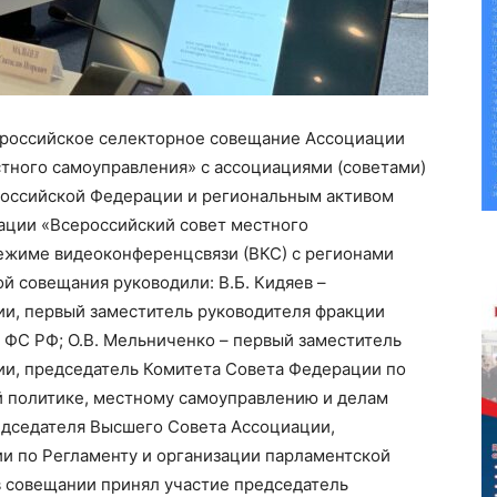
сероссийское селекторное совещани
е
Ассоциации
стного самоуправления» с ассоциациями (советами)
Российской Федерации и региональным активом
ации «В
c
ероссийский совет местного
ежиме видеоконференцсвязи (ВКС) с регионами
й совещания руководили: В.Б. Кидяев –
и, первый заместитель руководителя фракции
 ФС РФ; О.В. Мельниченко – первый заместитель
и, председатель Комитета Совета Федерации по
й политике, местному самоуправлению и делам
едседателя Высшего Совета Ассоциации
,
и по Регламенту и организации парламентской
 в совещани
и
принял участие
председатель