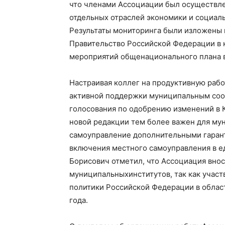
что членами Ассоциации был осуществл
отдельных отраслей экономики
и социал
Результаты мониторинга были изложены 
Правительство Российской Федерации в к
мероприятий общенационального плана 
Настраивая коллег на продуктивную рабо
активной поддержки муниципальным со
голосования по одобрению изменений в 
новой редакции тем более важен для му
самоуправление дополнительными гаран
включения
местного самоуправления
в
е
Борисович отметил, что Ассоциация внос
муниципальн
ых
институтов
, так как учас
политики
Российской Федерации
в облас
г
ода
.