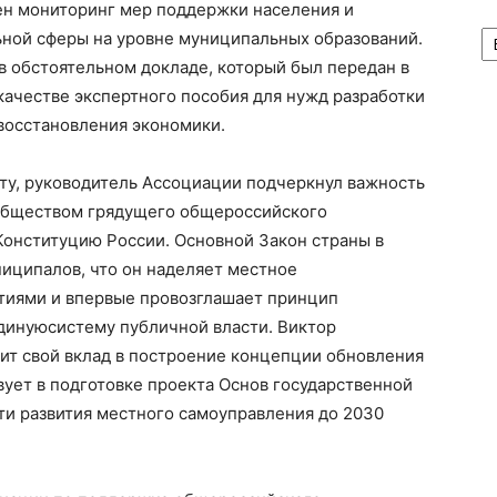
ен мониторинг мер поддержки населения и
А
ьной сферы
на уровне муниципальных образований.
в обстоятельном докладе, который был передан в
ачестве экспертного пособия для нужд разработки
восстановления экономики.
ту, руководитель Ассоциации подчеркнул важность
обществом грядущего общероссийского
Конституцию России. Основной Закон страны в
ниципалов,
что
он наделяет местное
тиями и впервые провозглашает принцип
дин
ую
систем
у
публичной власти.
Виктор
ит свой вклад в построение концепции обновления
твует в подготовке
проекта
Основ государственной
ти
развития
местного самоуправления до 2030