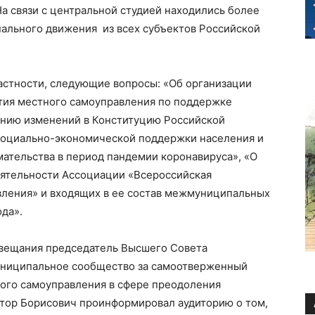
а связи с центральной студией находились более
пального движения из всех субъектов Российской
частности, следующие вопросы: «Об организации
тия местного самоуправления по поддержке
ению изменений в Конституцию Российской
 социально-экономической поддержки населения и
мательства в период пандемии коронавируса»,
«
О
ятельности Ассоциации «Всероссийская
вления» и входящих в ее состав межмуниципальных
ода
».
овещания председатель Высшего Совета
муниципальное сообщество за самоотверженный
ного самоуправления
в сфере
преодоления
тор Борисович проинформировал аудиторию о том,