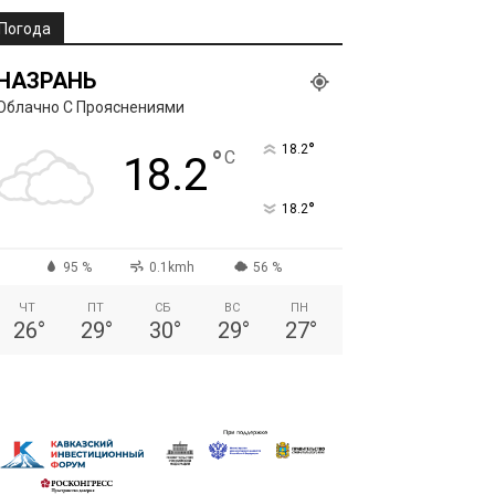
Погода
НАЗРАНЬ
Облачно С Прояснениями
°
18.2
°
C
18.2
°
18.2
95 %
0.1kmh
56 %
ЧТ
ПТ
СБ
ВС
ПН
26
°
29
°
30
°
29
°
27
°