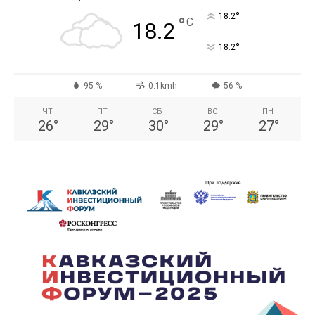
°
18.2
°
C
18.2
°
18.2
95 %
0.1kmh
56 %
ЧТ
ПТ
СБ
ВС
ПН
26
°
29
°
30
°
29
°
27
°