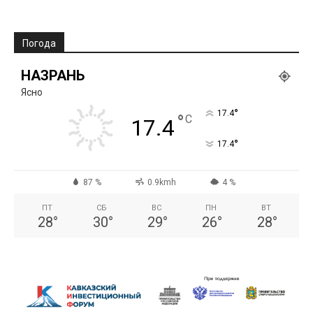
Погода
НАЗРАНЬ
Ясно
°
17.4
°
C
17.4
°
17.4
87 %
0.9kmh
4 %
ПТ
СБ
ВС
ПН
ВТ
28
°
30
°
29
°
26
°
28
°