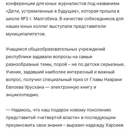
конференции
для
юных журналистов под названием
«Дети, устремленные в будущее
», которая прошла
в
школе №3
г.
Малгобека
.
В качестве собеседников для
наших юных коллег выступали представители
муниципалитетов.
Учащиеся общеобразовательных учреждений
республики задавали вопросы на сам
ые
разнообразные темы
, порой – не по детски серьезные.
Ученик, задавший наиболее интересный и важный
вопро
с, получил специальный приз от Главы Назрани
Евлоева Урусхана — э
лектронную книгу и
энциклопедию.
— Надеюсь, что наш подарок новому поколению
представитей «четвертой власти»
в посл
едующем
преумножить свои знания – выразил надежду Харсиев