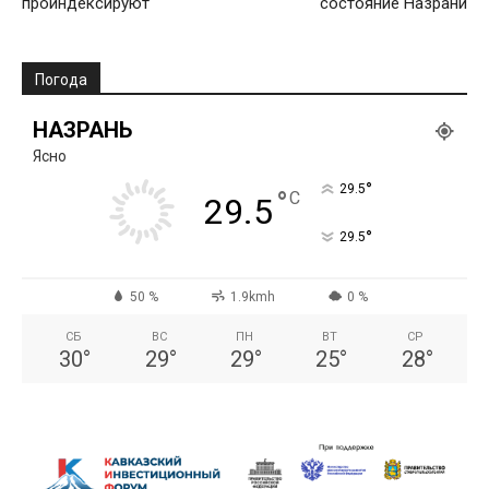
проиндексируют
состояние Назрани
Погода
НАЗРАНЬ
Ясно
°
29.5
°
C
29.5
°
29.5
50 %
1.9kmh
0 %
СБ
ВС
ПН
ВТ
СР
30
°
29
°
29
°
25
°
28
°