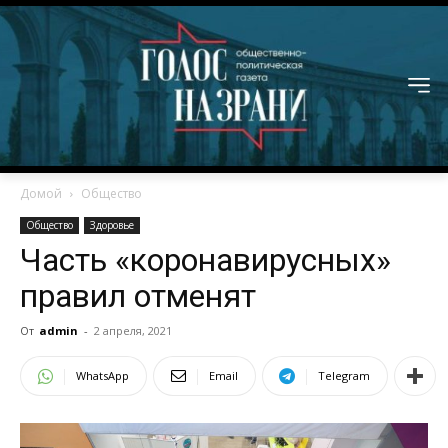
Домой
Общество
Общество
Здоровье
Часть «коронавирусных»
правил отменят
От
admin
-
2 апреля, 2021
WhatsApp
Email
Telegram