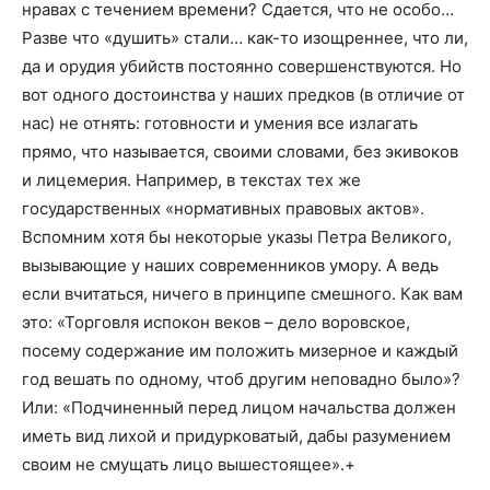
нравах с течением времени? Сдается, что не особо…
Разве что «душить» стали… как-то изощреннее, что ли,
да и орудия убийств постоянно совершенствуются. Но
вот одного достоинства у наших предков (в отличие от
нас) не отнять: готовности и умения все излагать
прямо, что называется, своими словами, без экивоков
и лицемерия. Например, в текстах тех же
государственных «нормативных правовых
актов».
Вспомним хотя бы некоторые указы Петра Великого,
вызывающие у наших современников умору. А ведь
если вчитаться, ничего в принципе смешного. Как вам
это: «Торговля испокон веков – дело воровское,
посему содержание им положить мизерное и каждый
год вешать по одному, чтоб другим неповадно было»?
Или: «Подчиненный перед лицом начальства должен
иметь вид лихой и придурковатый, дабы разумением
своим не смущать лицо вышестоящее».
+