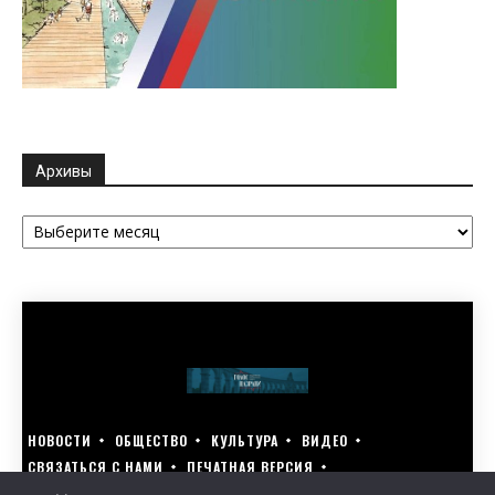
Архивы
Архивы
НОВОСТИ
ОБЩЕСТВО
КУЛЬТУРА
ВИДЕО
СВЯЗАТЬСЯ С НАМИ
ПЕЧАТНАЯ ВЕРСИЯ
ГОЛОСУЙ ЗА БЛАГОУСТРОЙСТВО СВОЕГО ГОРОДА 15–17 МАРТА