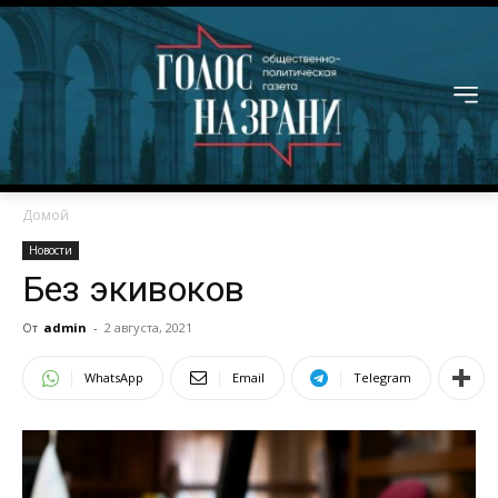
Домой
Новости
Без экивоков
От
admin
-
2 августа, 2021
WhatsApp
Email
Telegram