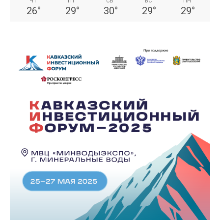
ЧТ
ПТ
СБ
ВС
ПН
26
°
29
°
30
°
29
°
29
°