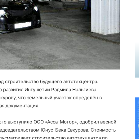
д строительство будущего автотехцентра.
о развития Ингушетии Радмила Нальгиева
курову, что земельный участок определён в
ая документация.
ого выступило ООО «Асса-Мотор», одобрил весной
редседательством Юнус-Бека Евкурова. Стоимость
едусматривает строительство автотехцентра по