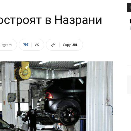
остроят в Назрани
elegram
VK
Copy URL