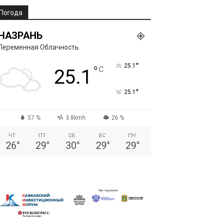
Погода
НАЗРАНЬ
Переменная Облачность
°
25.1
°
C
25.1
°
25.1
57 %
3.8kmh
26 %
ЧТ
ПТ
СБ
ВС
ПН
26
°
29
°
30
°
29
°
29
°