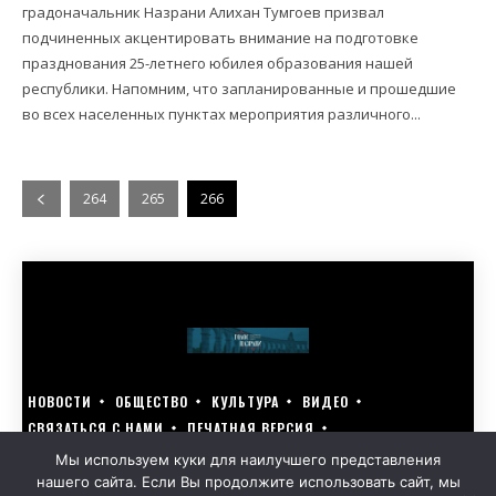
градоначальник Назрани Алихан Тумгоев призвал
подчиненных акцентировать внимание на подготовке
празднования 25-летнего юбилея образования нашей
республики. Напомним, что запланированные и прошедшие
во всех населенных пунктах мероприятия различного...
264
265
266
НОВОСТИ
ОБЩЕСТВО
КУЛЬТУРА
ВИДЕО
СВЯЗАТЬСЯ С НАМИ
ПЕЧАТНАЯ ВЕРСИЯ
ГОЛОСУЙ ЗА БЛАГОУСТРОЙСТВО СВОЕГО ГОРОДА 15–17 МАРТА
Мы используем куки для наилучшего представления
нашего сайта. Если Вы продолжите использовать сайт, мы
GOLOS-NAZRANI.RU ВСЕ ПРАВА ЗАЩИЩЕНЫ | РАЗРАБОТАНО KARTOEV.RU