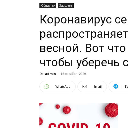
Общество
Здоровье
Коронавирус се
распространяет
весной. Вот что
чтобы уберечь се
От
admin
-
16 октября, 2020
WhatsApp
Email
T