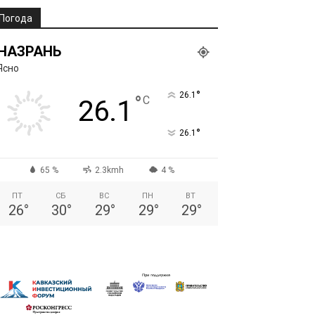
Погода
НАЗРАНЬ
Ясно
°
26.1
°
C
26.1
°
26.1
65 %
2.3kmh
4 %
ПТ
СБ
ВС
ПН
ВТ
26
°
30
°
29
°
29
°
29
°