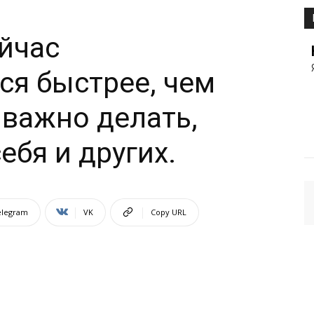
йчас
ся быстрее, чем
 важно делать,
бя и​ других.
elegram
VK
Copy URL