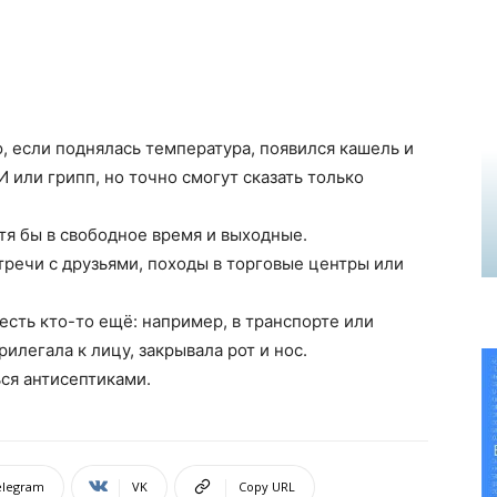
ю, если поднялась температура, появился кашель и​
 или грипп, но​ точно смогут сказать только
я​ бы в​ свободное время и​ выходные.
речи с​ друзьями, походы в​ торговые центры или
есть кто-то ещё: например, в​ транспорте или
легала к​ лицу, закрывала рот и​ нос.
ься антисептиками.
elegram
VK
Copy URL