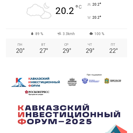
°
20.2
°
C
20.2
°
20.2
89 %
3.3kmh
100 %
ПН
ВТ
СР
ЧТ
ПТ
20
°
27
°
29
°
29
°
22
°