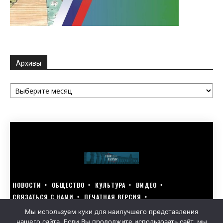
Архивы
Архивы
НОВОСТИ
ОБЩЕСТВО
КУЛЬТУРА
ВИДЕО
СВЯЗАТЬСЯ С НАМИ
ПЕЧАТНАЯ ВЕРСИЯ
ГОЛОСУЙ ЗА БЛАГОУСТРОЙСТВО СВОЕГО ГОРОДА 15–17 МАРТА
Мы используем куки для наилучшего представления
нашего сайта. Если Вы продолжите использовать сайт, мы