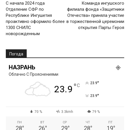
С начала 2024 года
Команда ингушского
Отделение СФР по
филиала фонда «Защитники
Республике Ингушетия
Отечества» приняла участие
проактивно оформило более
в торжественной церемонии
1300 СНИЛС
открытия Парты Героя
новорожденным
Погода
НАЗРАНЬ
Облачно С Прояснениями
°
23.9
°
C
23.9
°
23.9
70 %
3.3kmh
79 %
ПН
ВТ
СР
ЧТ
ПТ
28
°
26
°
29
°
28
°
19
°