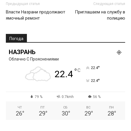
Предыдущая статья
Следующая статья
Власти Назрани продолжают
Приглашаем на службу в
ямочный ремонт
полицию
Погода
НАЗРАНЬ
Облачно С Прояснениями
°
22.4
°
C
22.4
°
22.4
79 %
0.7kmh
56 %
ЧТ
ПТ
СБ
ВС
ПН
26
°
29
°
30
°
29
°
28
°