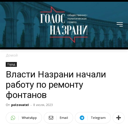
Домой
Город
Власти Назрани начали
работу по ремонту
фонтанов
От
polzovatel
-
8 июля, 2023
WhatsApp
Email
Telegram