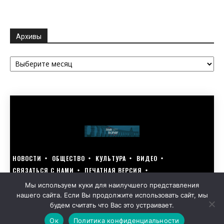
Архивы
Архивы
НОВОСТИ
ОБЩЕСТВО
КУЛЬТУРА
ВИДЕО
СВЯЗАТЬСЯ С НАМИ
ПЕЧАТНАЯ ВЕРСИЯ
ГОЛОСУЙ ЗА БЛАГОУСТРОЙСТВО СВОЕГО ГОРОДА 15–17 МАРТА
Мы используем куки для наилучшего представления
нашего сайта. Если Вы продолжите использовать сайт, мы
GOLOS-NAZRANI.RU ВСЕ ПРАВА ЗАЩИЩЕНЫ | РАЗРАБОТАНО KARTOEV.RU
будем считать что Вас это устраивает.
ПОЛИТИКА ОБРАБОТКИ ПЕРСОНАЛЬНЫХ ДАННЫХ
Ок
Политика конфиденциальности