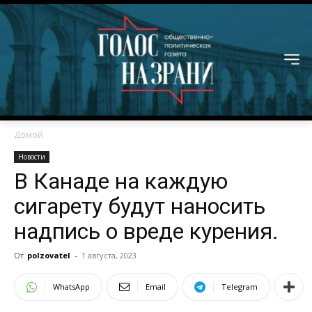
Домой
Новости
В Канаде на каждую
сигарету будут наносить
надпись о вреде курения.
От
polzovatel
-
1 августа, 2023
WhatsApp
Email
Telegram