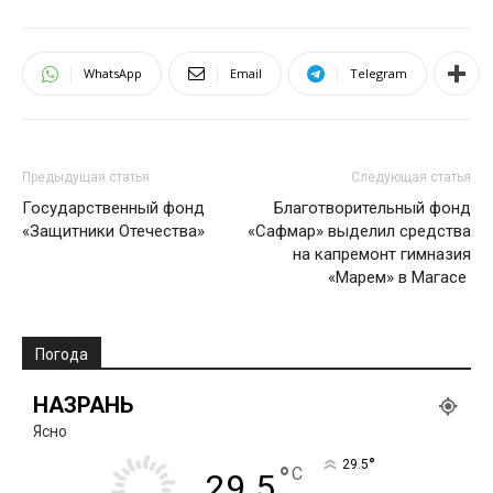
WhatsApp
Email
Telegram
Предыдущая статья
Следующая статья
Государственный фонд
Благотворительный фонд
«Защитники Отечества»
«Сафмар» выделил средства
на капремонт гимназия
«Марем» в Магасе
Погода
НАЗРАНЬ
Ясно
°
29.5
°
C
29.5