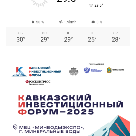
°
29.5
50 %
1.9kmh
0 %
СБ
ВС
ПН
ВТ
СР
30
°
29
°
29
°
25
°
28
°