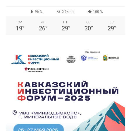
96 %
0.9kmh
100 %
СР
ЧТ
ПТ
СБ
ВС
19
°
26
°
29
°
30
°
29
°