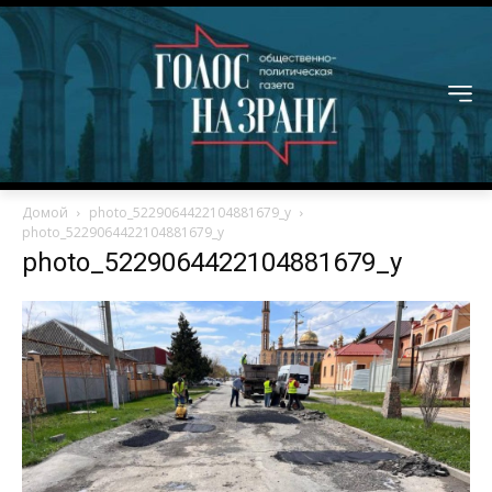
Домой
photo_5229064422104881679_y
photo_5229064422104881679_y
photo_5229064422104881679_y