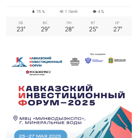
75 %
1.1kmh
4 %
СБ
ВС
ПН
ВТ
СР
23
°
29
°
28
°
25
°
27
°