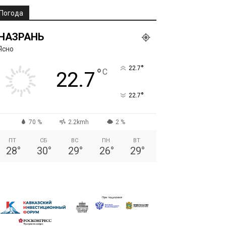
Погода
НАЗРАНЬ
Ясно
°
22.7
°
C
22.7
°
22.7
70 %
2.2kmh
2 %
ПТ
СБ
ВС
ПН
ВТ
28
°
30
°
29
°
26
°
29
°