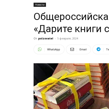
Новости
Общероссийска
«Дарите книги 
От
polzovatel
-
5 февраля, 2024
WhatsApp
Email
T