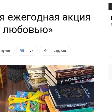
я ежегодная акция
с любовью»
elegram
VK
Copy URL