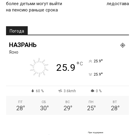
более детьми могут выйти
ледостава
на пенсию раньше срока
Погода
НАЗРАНЬ
Ясно
°
25.9
°
C
25.9
°
25.9
60 %
3.6kmh
0 %
ПТ
СБ
ВС
ПН
ВТ
28
°
30
°
29
°
25
°
28
°