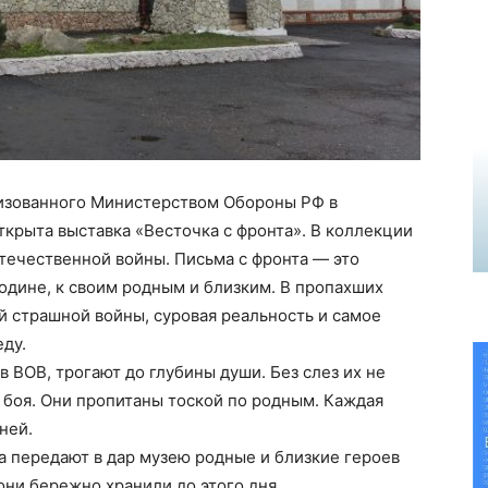
низованного Министерством Обороны РФ в
ткрыта выставка «Весточка с фронта». В коллекции
течественной войны. Письма с фронта — это
одине, к своим родным и близким. В пропахших
й страшной войны, суровая реальность и самое
еду.
 ВОВ, трогают до глубины души. Без слез их не
я боя. Они пропитаны тоской по родным. Каждая
ней.
а передают в дар музею родные и близкие героев
ни бережно хранили до этого дня.