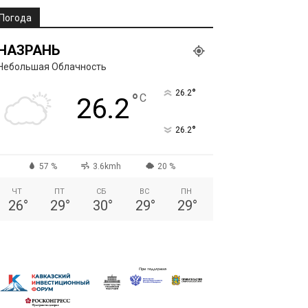
Погода
НАЗРАНЬ
Небольшая Облачность
°
26.2
°
C
26.2
°
26.2
57 %
3.6kmh
20 %
ЧТ
ПТ
СБ
ВС
ПН
26
°
29
°
30
°
29
°
29
°