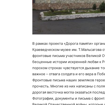
В рамках проекта «Дорога памяти» орга
Краеведческом музее им. Т.Мальсагова о
фронтовые письма участников Великой О
бесценные истории искренней любви к Р
порохом строках чувствуется дыхание то
важное – отвага солдата и его вера в Поб
Фронтовые письма наших земляков героев
прочесть. Многие из них написаны с пол
дорогая весточка могла оказаться послед
Фотографии, документы и письма с фронт
Великой Отечественной войны, которые о