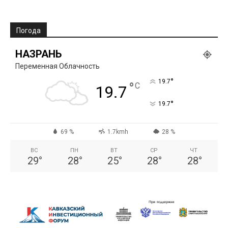
Погода
НАЗРАНЬ
Переменная Облачность
°
19.7
°
C
19.7
°
19.7
69 %
1.7kmh
28 %
ВС
ПН
ВТ
СР
ЧТ
29
°
28
°
25
°
28
°
28
°