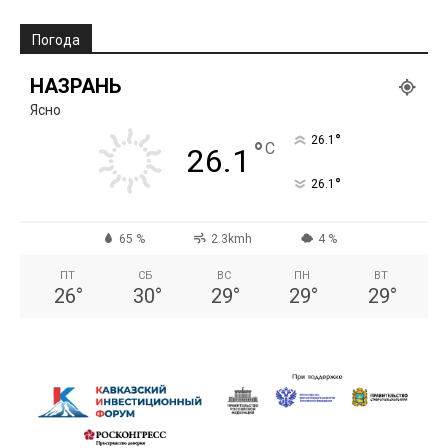
Погода
НАЗРАНЬ
Ясно
°
26.1
°
C
26.1
°
26.1
65 %
2.3kmh
4 %
ПТ
СБ
ВС
ПН
ВТ
26
°
30
°
29
°
29
°
29
°