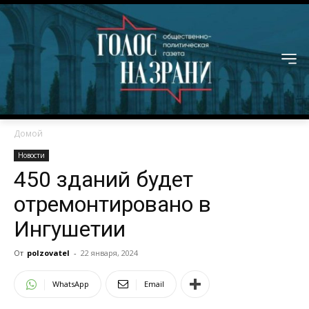
Домой
Новости
450 зданий будет
отремонтировано в
Ингушетии
От
polzovatel
-
22 января, 2024
WhatsApp
Email